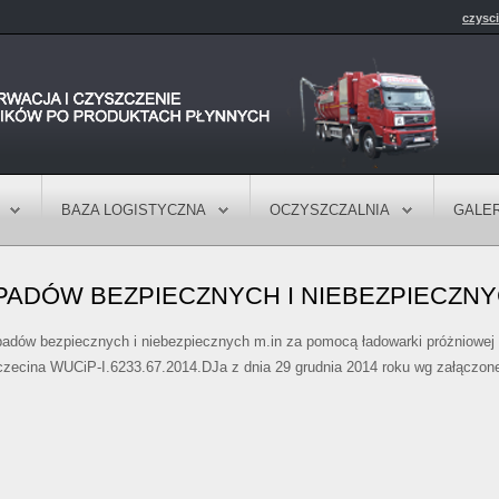
czysc
BAZA LOGISTYCZNA
OCZYSZCZALNIA
GALER
PADÓW BEZPIECZNYCH I NIEBEZPIECZN
padów bezpiecznych i niebezpiecznych m.in za pomocą ładowarki próżniowe
zecina WUCiP-I.6233.67.2014.DJa z dnia 29 grudnia 2014 roku wg załączone