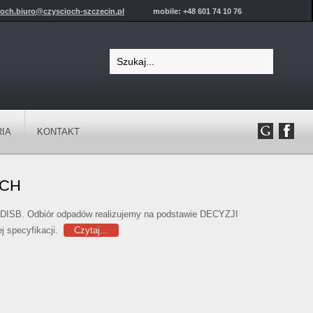
ioch.biuro@czyscioch-szczecin.pl
mobile: +48 601 74 10 76
IA
KONTAKT
YCH
j DISB. Odbiór odpadów realizujemy na podstawie DECYZJI
j specyfikacji.
Czytaj...