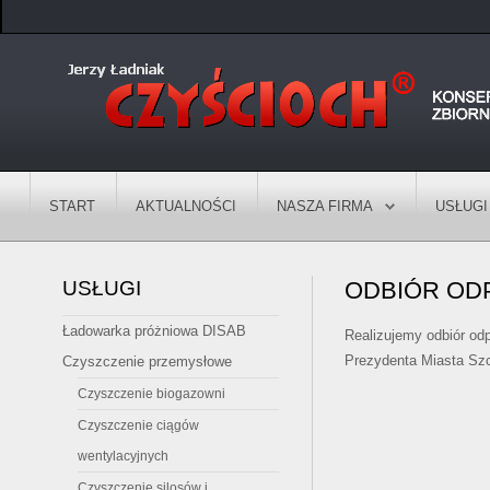
START
AKTUALNOŚCI
NASZA FIRMA
USŁUGI
USŁUGI
ODBIÓR OD
Ładowarka próżniowa DISAB
Realizujemy odbiór od
Prezydenta Miasta Szc
Czyszczenie przemysłowe
Czyszczenie biogazowni
Czyszczenie ciągów
wentylacyjnych
Czyszczenie silosów i