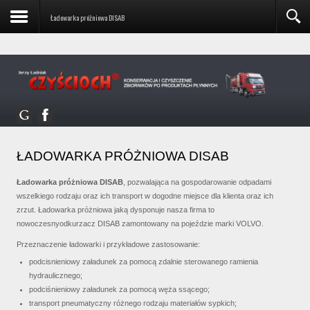
czyscioch.biuro@czyscioch-szczecin.pl
mobile: +48 601
Ładowarka próżniowa DISAB
74 10 76
ŁADOWARKA PRÓŻNIOWA DISAB
Ładowarka próżniowa DISAB
, pozwalająca na gospodarowanie odpadami
wszelkiego rodzaju oraz ich transport w dogodne miejsce dla klienta oraz ich
zrzut. Ładowarka próżniowa jaką dysponuje nasza firma to
nowoczesnyodkurzacz DISAB zamontowany na pojeździe marki VOLVO.
Przeznaczenie ładowarki i przykładowe zastosowanie:
podcisnieniowy załadunek za pomocą zdalnie sterowanego ramienia
hydraulicznego;
podciśnieniowy załadunek za pomocą węża ssącego;
transport pneumatyczny różnego rodzaju materiałów sypkich;