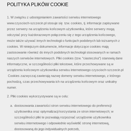
POLITYKA PLIKÓW COOKIE
1. W związku z udostępnianiem zawartości serwisu internetowego
www.czyscioch-szczecin.pl stosuje się tzw. cookies, tj. informacje zapisywane
przez serwery na urządzeniu końcowym użytkownika, które serwery mogą
odczytać przy każdorazowym połączeniu się z tego urządzenia końcowego,
może także używać innych technologii o funkcjach podobnych lub tożsamych z
cookies. W niniejszym dokumencie, informacje dotyczące cookies mają
zastosowanie również do innych podobnych technologii stosowanych w ramach
naszych serwisów internetowych. Pliki cookies (tzw. "ciasteczka") stanowią dane
informatyczne, w szczególności pliki tekstowe, które przechowywane są w
urządzeniu końcowym użytkownika serwisu internetowego czyscioch-szczecin.pl
Cookies zazwyczaj zawierają nazwę domeny serwisu internetowego, z którego
pochodzą, czas przechowywania ich na urządzeniu końcowym oraz unikalny
numer.
2. Pliki cookies wykorzystywane są w celu:
dostosowania zawartości stron serwisu internetowego do preferencji
użytkownika oraz optymalizacji korzystania ze stron internetowych; w
szczególności pliki te pozwalają rozpoznać urządzenie użytkownika
serwisu internetowego i odpowiednio wyświetlić stronę internetową,
dostosowaną do jego indywidualnych potrzeb,