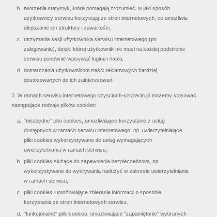
tworzenia statystyk, które pomagają zrozumieć, w jaki sposób
użytkownicy serwisu korzystają ze stron internetowych, co umożliwia
ulepszanie ich struktury i zawartości,
utrzymania sesji użytkownika serwisu internetowego (po
zalogowaniu), dzięki której użytkownik nie musi na każdej podstronie
serwisu ponownie wpisywać loginu i hasła,
dostarczania użytkownikom treści reklamowych bardziej
dostosowanych do ich zainteresowań.
3. W ramach serwisu internetowego czyscioch-szczecin.pl możemy stosować
następujące rodzaje plików cookies:
"niezbędne" pliki cookies, umożliwiające korzystanie z usług
dostępnych w ramach serwisu internetowego, np. uwierzytelniające
pliki cookies wykorzystywane do usług wymagających
uwierzytelniania w ramach serwisu,
pliki cookies służące do zapewnienia bezpieczeństwa, np.
wykorzystywane do wykrywania nadużyć w zakresie uwierzytelniania
w ramach serwisu,
pliki cookies, umożliwiające zbieranie informacji o sposobie
korzystania ze stron internetowych serwisu,
"funkcjonalne" pliki cookies, umożliwiające "zapamiętanie" wybranych