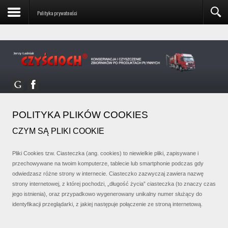
czyscioch.biuro@czyscioch-szczecin.pl
mobile: +48 601
Polityka prywatności
74 10 76
POLITYKA PLIKÓW COOKIES
CZYM SĄ PLIKI COOKIE
Pliki Cookies tzw. Ciasteczka (ang. cookies) to niewielkie pliki, zapisywane i
przechowywane na twoim komputerze, tablecie lub smartphonie podczas gdy
odwiedzasz różne strony w internecie. Ciasteczko zazwyczaj zawiera nazwę
strony internetowej, z której pochodzi, „długość życia” ciasteczka (to znaczy czas
jego istnienia), oraz przypadkowo wygenerowany unikalny numer służący do
identyfikacji przeglądarki, z jakiej następuje połączenie ze stroną internetową.