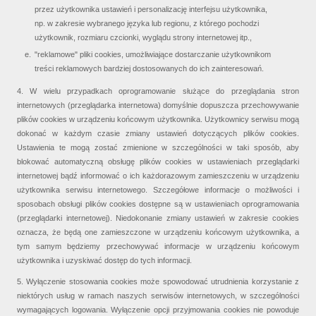
przez użytkownika ustawień i personalizację interfejsu użytkownika,
np. w zakresie wybranego języka lub regionu, z którego pochodzi
użytkownik, rozmiaru czcionki, wyglądu strony internetowej itp.,
"reklamowe" pliki cookies, umożliwiające dostarczanie użytkownikom
treści reklamowych bardziej dostosowanych do ich zainteresowań.
4. W wielu przypadkach oprogramowanie służące do przeglądania stron
internetowych (przeglądarka internetowa) domyślnie dopuszcza przechowywanie
plików cookies w urządzeniu końcowym użytkownika. Użytkownicy serwisu mogą
dokonać w każdym czasie zmiany ustawień dotyczących plików cookies.
Ustawienia te mogą zostać zmienione w szczególności w taki sposób, aby
blokować automatyczną obsługę plików cookies w ustawieniach przeglądarki
internetowej bądź informować o ich każdorazowym zamieszczeniu w urządzeniu
użytkownika serwisu internetowego. Szczegółowe informacje o możliwości i
sposobach obsługi plików cookies dostępne są w ustawieniach oprogramowania
(przeglądarki internetowej). Niedokonanie zmiany ustawień w zakresie cookies
oznacza, że będą one zamieszczone w urządzeniu końcowym użytkownika, a
tym samym będziemy przechowywać informacje w urządzeniu końcowym
użytkownika i uzyskiwać dostęp do tych informacji.
5. Wyłączenie stosowania cookies może spowodować utrudnienia korzystanie z
niektórych usług w ramach naszych serwisów internetowych, w szczególności
wymagających logowania. Wyłączenie opcji przyjmowania cookies nie powoduje