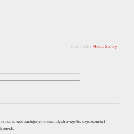
Powered by
Phoca Gallery
yszczania wód zaolejonych powstałych w wyniku czyszczenia i
łynnych.