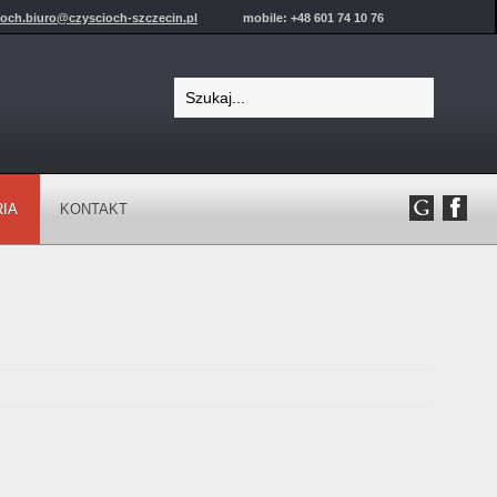
ioch.biuro@czyscioch-szczecin.pl
mobile: +48 601 74 10 76
IA
KONTAKT